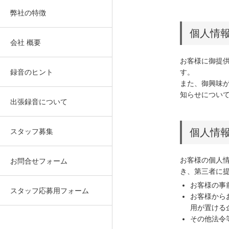
弊社の特徴
個人情
会社 概要
お客様に御提
録音のヒント
す。
また、御興味
知らせについ
出張録音について
個人情
スタッフ募集
お客様の個人
お問合せフォーム
き、第三者に
お客様の事
スタッフ応募用フォーム
お客様から
用が置ける
その他法令