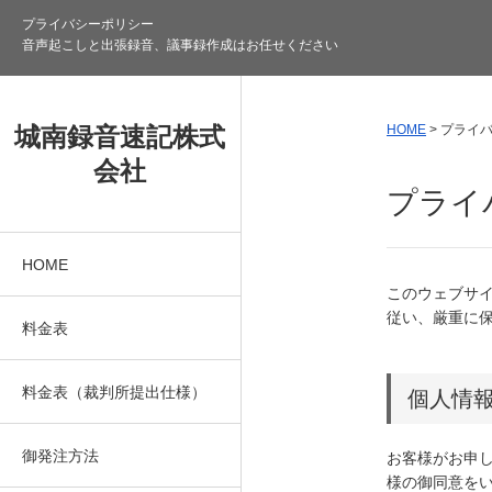
プライバシーポリシー
音声起こしと出張録音、議事録作成はお任せください
城南録音速記株式
HOME
>
プライ
会社
プライ
HOME
このウェブサ
従い、厳重に
料金表
料金表（裁判所提出仕様）
個人情
御発注方法
お客様がお申
様の御同意を