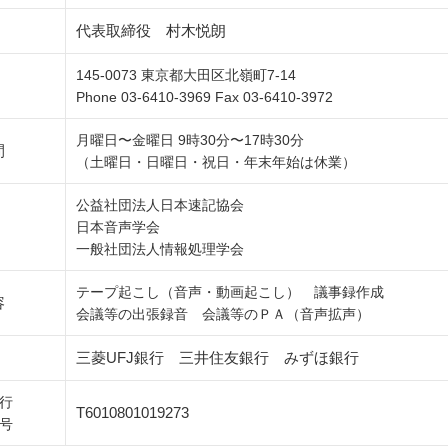
代表取締役 村木悦朗
145-0073 東京都大田区北嶺町7-14
Phone 03-6410-3969 Fax 03-6410-3972
月曜日〜金曜日 9時30分〜17時30分
間
（土曜日・日曜日・祝日・年末年始は休業）
公益社団法人日本速記協会
日本音声学会
一般社団法人情報処理学会
テープ起こし（音声・動画起こし） 議事録作成
容
会議等の出張録音 会議等のＰＡ（音声拡声）
三菱UFJ銀行 三井住友銀行 みずほ銀行
行
T
6010801019273
号