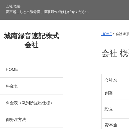
会社 概要
音声起こしと出張録音、議事録作成はお任せください
城南録音速記株式
HOME
>
会社 概
会社
会社 概
HOME
会社名
料金表
創業
料金表（裁判所提出仕様）
設立
御発注方法
資本金